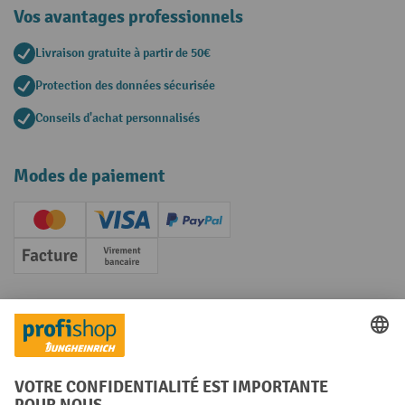
Vos avantages professionnels
Livraison gratuite à partir de 50€
Protection des données sécurisée
Conseils d'achat personnalisés
Modes de paiement
Creditcard (Master)
Creditcard (Visa)
PayPal
Facture
Paiement anticipé
Réseaux sociaux
Facebook
YouTube
LinkedIn
Instagram