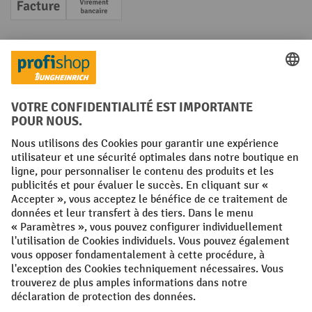
Facture
Paiement anticipé
Réseaux sociaux
Facebook
YouTube
LinkedIn
Instagram
Conditions générales
Mentions légales
Protection des Données
Politique de cookies
All prices excl. VAT plus
shipping costs
and possible delivery charges,
if not stated otherwise.
¹ La remise est valable jusqu'à épuisement des stocks. La remise ne
s'applique pas aux prix spéciaux. Il n'est pas possible de le combiner
avec d'autres réductions en pourcentage ou bons de réduction. | ² Une
réduction unique est offerte lors de la première inscription à la
newsletter. Le bon, valable 10 jours, peut être utilisé en ligne pour