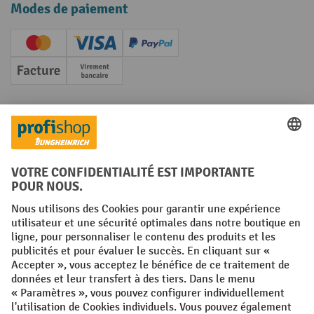
Modes de paiement
Creditcard (Master)
Creditcard (Visa)
PayPal
Facture
Paiement anticipé
Réseaux sociaux
Facebook
YouTube
LinkedIn
Instagram
Conditions générales
Mentions légales
Protection des Données
Politique de cookies
All prices excl. VAT plus
shipping costs
and possible delivery charges,
if not stated otherwise.