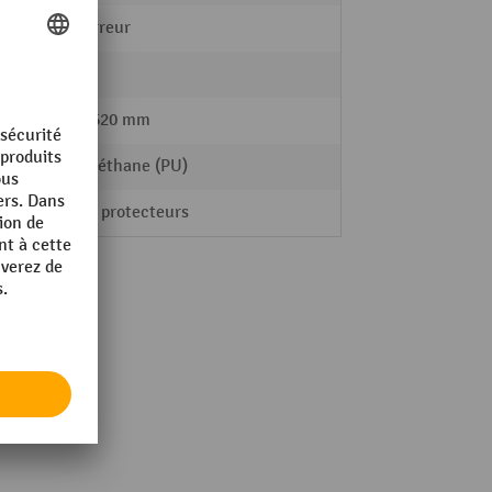
Démarreur
iège
oui
430 - 620 mm
Polyuréthane (PU)
Patins protecteurs