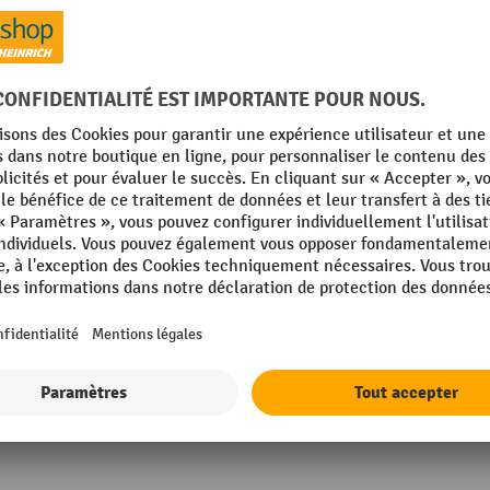
mm
Rubrique
g
Réglage de l'inclinaison du s
Siège, hauteur
DAL
Siège/dossier, matériau
ique
Sous-construction