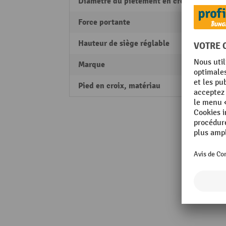
Diamètre du piètement en croix
630 
Force portante
110 k
Hauteur de siège réglable
oui
Marque
HEMM
Pied en croix, matériau
Plast