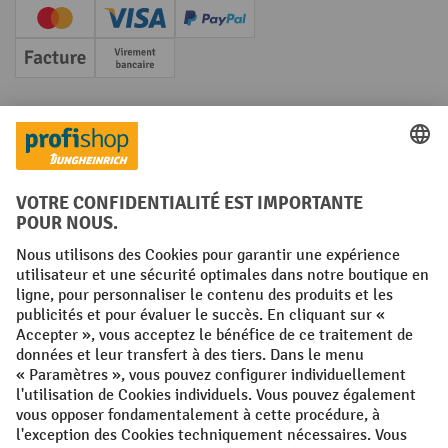
Creditcard (Master)
Creditcard (Visa)
PayPal
Facture
Paiement anticipé
Réseaux sociaux
Facebook
YouTube
LinkedIn
Instagram
Conditions générales
Mentions légales
Protection des Données
Politique de cookies
All prices excl. VAT plus
shipping costs
and possible delivery charges,
if not stated otherwise.
¹ La remise est valable jusqu'à épuisement des stocks. La remise ne
s'applique pas aux prix spéciaux. Il n'est pas possible de le combiner