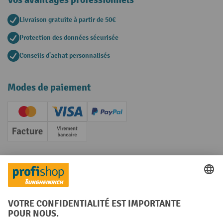
Livraison gratuite à partir de 50€
Protection des données sécurisée
Conseils d'achat personnalisés
Modes de paiement
Creditcard (Master)
Creditcard (Visa)
PayPal
Facture
Paiement anticipé
Réseaux sociaux
Facebook
YouTube
LinkedIn
Instagram