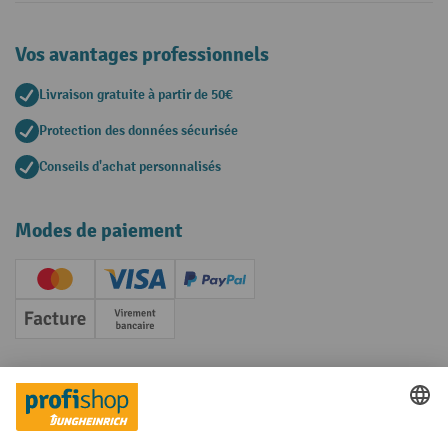
Vos avantages professionnels
Livraison gratuite à partir de 50€
Protection des données sécurisée
Conseils d'achat personnalisés
Modes de paiement
Creditcard (Master)
Creditcard (Visa)
PayPal
Facture
Paiement anticipé
Réseaux sociaux
Facebook
YouTube
LinkedIn
Instagram