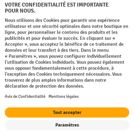
Conditions générales
Mentions légales
Protection des Données
Politique de cookies
All prices excl. VAT plus
shipping costs
and possible delivery charges,
if not stated otherwise.
¹ La remise est valable jusqu'à épuisement des stocks. La remise ne
s'applique pas aux prix spéciaux. Il n'est pas possible de le combiner
avec d'autres réductions en pourcentage ou bons de réduction. | ² Une
réduction unique est offerte lors de la première inscription à la
newsletter. Le bon, valable 10 jours, peut être utilisé en ligne pour
toute commande d'un montant net minimum de 250 €. Le pourcentage
de remise varie selon la catégorie de produits, pouvant atteindre
jusqu'à 10 %. Les transpalettes électriques, les gerbeurs électriques,
les chariots élévateurs électriques et l'outillage sont exclus de cette
offre. Cette réduction ne peut pas être cumulée avec d'autres remises
ou bons d'achat.