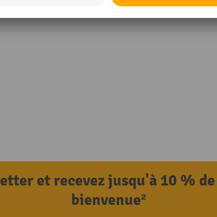
letter et recevez jusqu'à 10 % de
bienvenue²