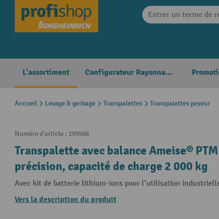
search
Skip to main navigation
L'assortiment
Configurateur Rayonnages
Promoti
Accueil
Levage & gerbage
Transpalettes
Transpalettes peseur
Numéro d'article :
199568
Transpalette avec balance Ameise® PTM 
précision, capacité de charge 2 000 kg
Avec kit de batterie lithium-ions pour l’utilisation industriell
Vers la description du produit