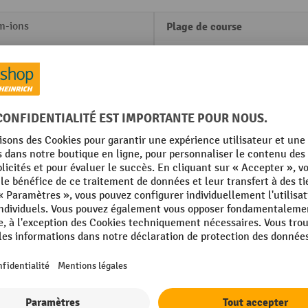
m-ions
Plage de course
Plage de pesée
Plage de température
ique
Poids propre
Poids propre, batterie compr
g
Pompages, hauteur d'élévati
er unit
max.
Afficher tous les détails techniques