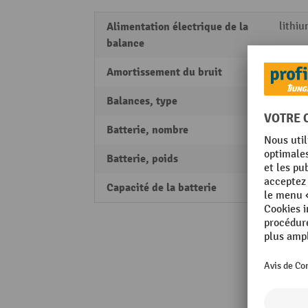
Alimentation électrique de la
lithiu
balance
Amortissement du bruit
oui
Balances, type
numér
Batterie, nombre
1
Batterie, poids
1.15 k
Capacité de la batterie
5 Ah/p