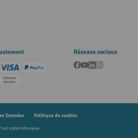
paiement
Réseaux sociaux
Facebook
YouTube
LinkedIn
Instagram
ard (Master)
Creditcard (Visa)
PayPal
e
Paiement anticipé
des Données
Politique de cookies
f not stated otherwise.