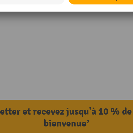
letter et recevez jusqu'à 10 % de
bienvenue²