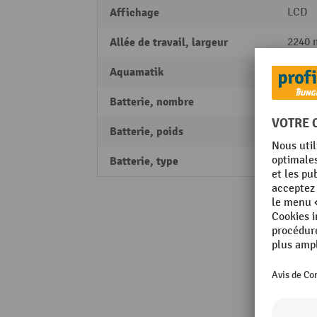
Affichage
LCD
Allée de travail, largeur
2240
Aquamatik
oui
Batterie, nombre
1
Batterie, poids
151 k
Batterie, type
batter