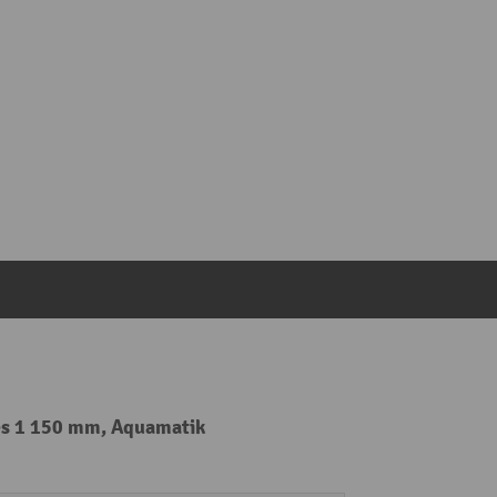
Batterie et chargeur intégré inclus.
hes 1 150 mm, Aquamatik