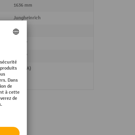
1636 mm
Jungheinrich
Acier
e
1.2 kW
e
1.1 kW
ue
61 dB(A)