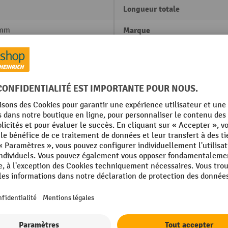
Longueur totale
 mm
Marque
Matériau
Moteur d'élévation, puissanc
g
Moteur de traction, puissanc
ie plomb acide
Niveau de pression acoustiq
selon EN 12 053 (oreille du
conducteur)
Afficher tous les détails techniques