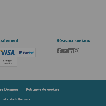
paiement
Réseaux sociaux
Facebook
YouTube
LinkedIn
Instagram
ard (Master)
Creditcard (Visa)
PayPal
e
Paiement anticipé
des Données
Politique de cookies
f not stated otherwise.