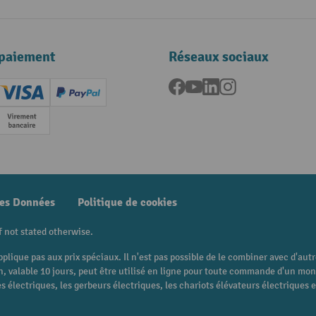
paiement
Réseaux sociaux
Facebook
YouTube
LinkedIn
Instagram
ard (Master)
Creditcard (Visa)
PayPal
e
Paiement anticipé
des Données
Politique de cookies
f not stated otherwise.
pplique pas aux prix spéciaux. Il n'est pas possible de le combiner avec d'au
 bon, valable 10 jours, peut être utilisé en ligne pour toute commande d'un m
 électriques, les gerbeurs électriques, les chariots élévateurs électriques et