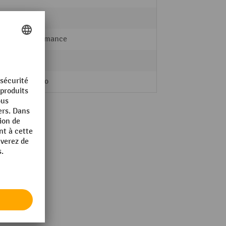
18 kg
Performance
230 V
Schuko