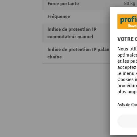
Force portante
80 kg
Fréquence
50 Hz
Indice de protection IP
IP 65
commutateur manuel
Indice de protection IP palan à
IP 44
chaîne