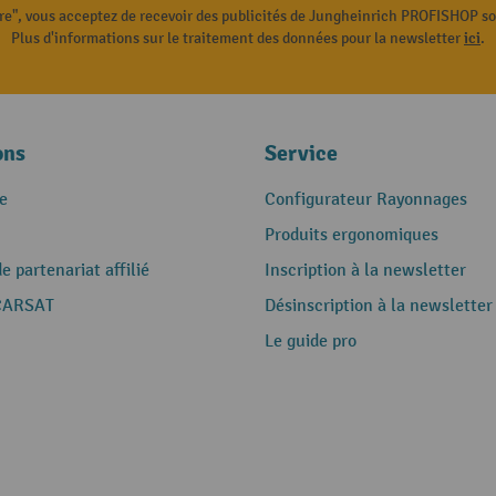
ire", vous acceptez de recevoir des publicités de Jungheinrich PROFISHOP s
Plus d'informations sur le traitement des données pour la newsletter
ici
.
ons
Service
e
Configurateur Rayonnages
Produits ergonomiques
 partenariat affilié
Inscription à la newsletter
CARSAT
Désinscription à la newsletter
Le guide pro