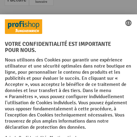
Facture
Paiement anticipé
Réseaux sociaux
Facebook
YouTube
LinkedIn
Instagram
Conditions générales
Mentions légales
Protection des Données
Politique de cookies
All prices excl. VAT plus
shipping costs
and possible delivery charges,
if not stated otherwise.
¹ La remise est valable jusqu'à épuisement des stocks. La remise ne
s'applique pas aux prix spéciaux. Il n'est pas possible de le combiner
avec d'autres réductions en pourcentage ou bons de réduction. | ² Une
réduction unique est offerte lors de la première inscription à la
newsletter. Le bon, valable 10 jours, peut être utilisé en ligne pour