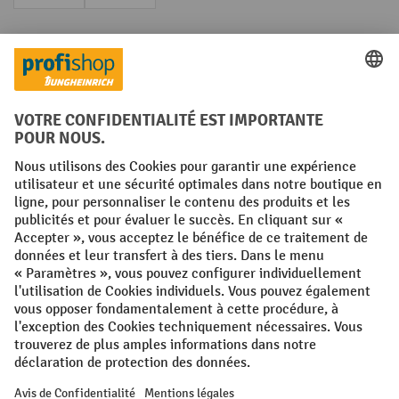
Facture
Paiement anticipé
Réseaux sociaux
Facebook
YouTube
LinkedIn
Instagram
Conditions générales
Mentions légales
Protection des Données
Politique de cookies
All prices excl. VAT plus
shipping costs
and possible delivery charges,
if not stated otherwise.
¹ La remise est valable jusqu'à épuisement des stocks. La remise ne
s'applique pas aux prix spéciaux. Il n'est pas possible de le combiner
avec d'autres réductions en pourcentage ou bons de réduction. | ² Une
réduction unique est offerte lors de la première inscription à la
newsletter. Le bon, valable 10 jours, peut être utilisé en ligne pour
toute commande d'un montant net minimum de 250 €. Le pourcentage