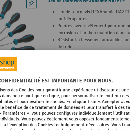
Jeu de tournevis HEXAnamic HAZET®
Jeu de tournevis HEXAnamic HAZET®
antidérapantes
Pointes avec revêtement pour une pr
corrosion et un bon maintien dans la
Résistant à l’essence, aux acides, au
de frein