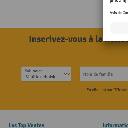
Inscrivez-vous à la news
Salutation
Nom de famille
En cliquant sur "S'inscr
Les Top Ventes
Informati