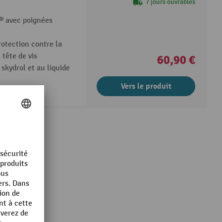
7 jours ouvrables
 avec poignées
otection contre la
 tête de vis
60,90 €
 skydrol et au liquide
Vers le produit