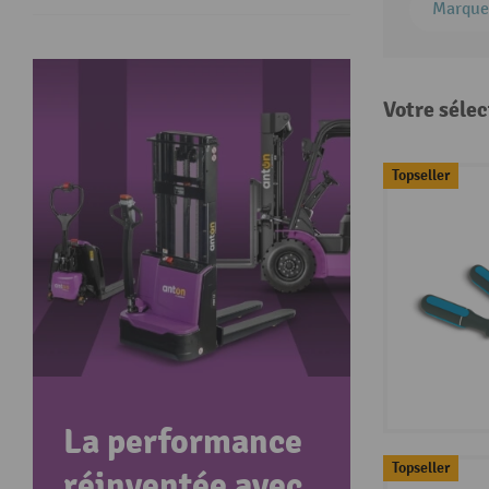
Marque
Votre sélec
Topseller
La performance
Topseller
réinventée avec