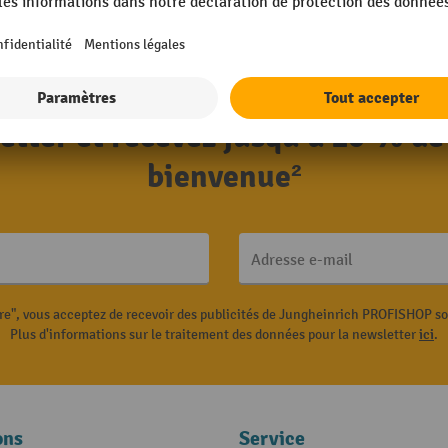
letter et recevez jusqu'à 10 % de
bienvenue²
Adresse e-mail
ire", vous acceptez de recevoir des publicités de Jungheinrich PROFISHOP s
Plus d'informations sur le traitement des données pour la newsletter
ici
.
ons
Service