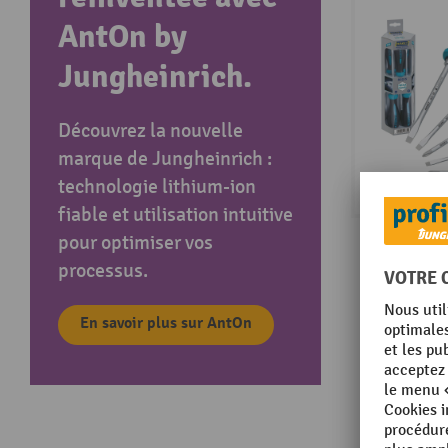
AntOn by
Jungheinrich.
Découvrez la nouvelle
marque de Jungheinrich :
technologie lithium-ion
fiable et utilisation intuitive
pour optimiser vos
processus.
En savoir plus sur AntOn