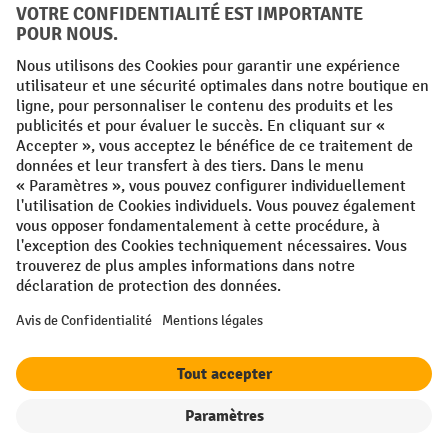
Facebook
YouTube
LinkedIn
Instagram
Conditions générales
Mentions légales
Protection des Données
Politique de cookies
All prices excl. VAT plus
shipping costs
and possible delivery charges,
if not stated otherwise.
¹ La remise est valable jusqu'à épuisement des stocks. La remise ne
s'applique pas aux prix spéciaux. Il n'est pas possible de le combiner
avec d'autres réductions en pourcentage ou bons de réduction. | ² Une
réduction unique est offerte lors de la première inscription à la
newsletter. Le bon, valable 10 jours, peut être utilisé en ligne pour
toute commande d'un montant net minimum de 250 €. Le pourcentage
de remise varie selon la catégorie de produits, pouvant atteindre
jusqu'à 10 %. Les transpalettes électriques, les gerbeurs électriques,
Filtre
Triage
les chariots élévateurs électriques et l'outillage sont exclus de cette