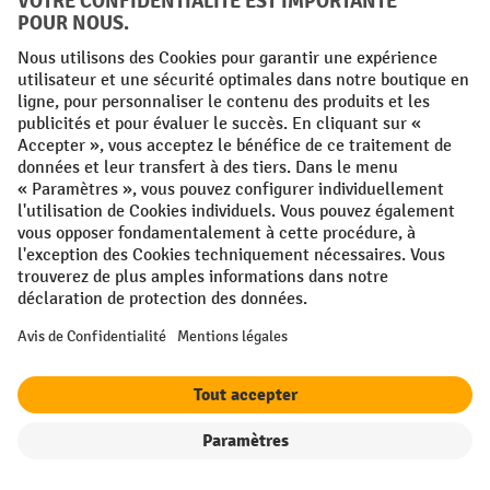
Adresse e-mail
S'inscrire maintenant
En cliquant sur "S'inscrire", vous acceptez de recevoir des
publicités de Jungheinrich PROFISHOP sous forme de
newsletters.
Plus d'informations sur le traitement des données pour la
newsletter
ici
.
Les Top Ventes
Informations
Filtre
Triage