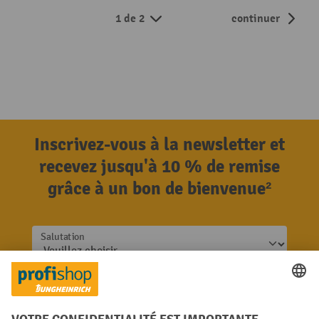
1 de 2
continuer
Inscrivez-vous à la newsletter et
recevez jusqu'à 10 % de remise
grâce à un bon de bienvenue²
Salutation
Nom de famille