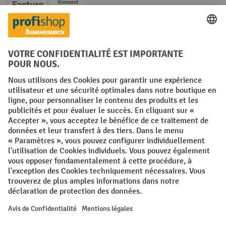
Facture
Paiement anticipé
Réseaux sociaux
Facebook
YouTube
LinkedIn
Instagram
Conditions générales
Mentions légales
Protection des Données
Politique de cookies
All prices excl. VAT plus
shipping costs
and possible delivery charges,
if not stated otherwise.
¹ La remise est valable jusqu'à épuisement des stocks. La remise ne
s'applique pas aux prix spéciaux. Il n'est pas possible de le combiner
avec d'autres réductions en pourcentage ou bons de réduction. | ² Une
réduction unique est offerte lors de la première inscription à la
newsletter. Le bon, valable 10 jours, peut être utilisé en ligne pour