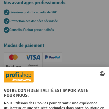
Vos avantages professionnels
Livraison gratuite à partir de 50€
Protection des données sécurisée
Conseils d'achat personnalisés
Modes de paiement
Creditcard (Master)
Creditcard (Visa)
PayPal
Facture
Paiement anticipé
Réseaux sociaux
Facebook
YouTube
LinkedIn
Instagram