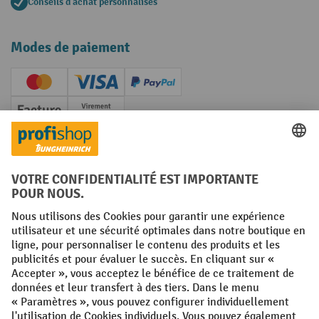
Conseils d'achat personnalisés
Modes de paiement
Creditcard (Master)
Creditcard (Visa)
PayPal
Facture
Paiement anticipé
Réseaux sociaux
Facebook
YouTube
LinkedIn
Instagram
Conditions générales
Mentions légales
Protection des Données
Politique de cookies