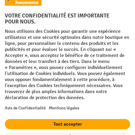
Réseaux sociaux
Facebook
YouTube
LinkedIn
Instagram
Conditions générales
Mentions légales
Protection des Données
Politique de cookies
All prices excl. VAT plus
shipping costs
and possible delivery charges,
if not stated otherwise.
¹ La remise est valable jusqu'à épuisement des stocks. La remise ne
s'applique pas aux prix spéciaux. Il n'est pas possible de le combiner
avec d'autres réductions en pourcentage ou bons de réduction. | ² Une
réduction unique est offerte lors de la première inscription à la
newsletter. Le bon, valable 10 jours, peut être utilisé en ligne pour
toute commande d'un montant net minimum de 250 €. Le pourcentage
de remise varie selon la catégorie de produits, pouvant atteindre