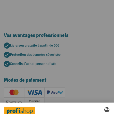
Vos avantages professionnels
Livraison gratuite à partir de 50€
Protection des données sécurisée
Conseils d'achat personnalisés
Modes de paiement
Creditcard (Master)
Creditcard (Visa)
PayPal
Facture
Paiement anticipé