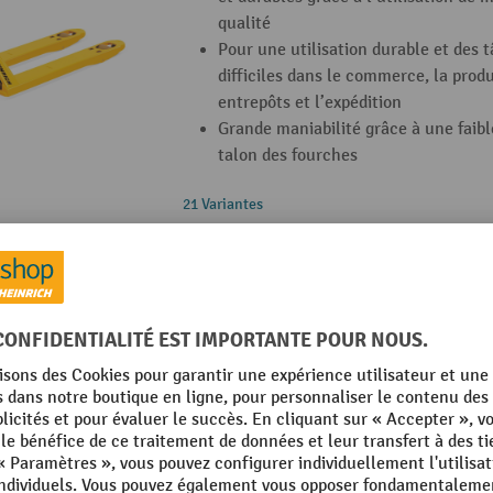
qualité
Pour une utilisation durable et des 
difficiles dans le commerce, la produc
entrepôts et l’expédition
Grande maniabilité grâce à une faib
talon des fourches
21 Variantes
Transpalette manuel Jungheinrich AM 22
fourches courtes
La solution professionnelle : des pe
et durables grâce à l’utilisation de 
qualité
Pour une utilisation durable et des 
difficiles dans le commerce, la produc