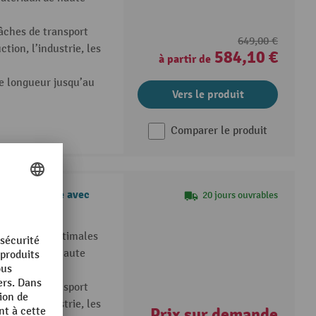
tâches de transport
649,00 €
tion, l’industrie, les
584,10 €
à partir de
le longueur jusqu’au
Vers le produit
Comparer le produit
, extra large avec
20 jours ouvrables
rformances optimales
matériaux de haute
tâches de transport
tion, l’industrie, les
Prix sur demande