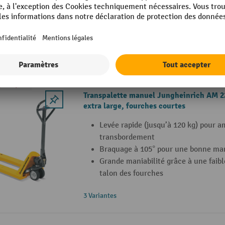
entrepôts et l’expédition
Grande maniabilité grâce à une faib
talon des fourches
7 Variantes
qu'un jour
Transpalette manuel Jungheinrich AM 22
extra large, fourches courtes
Levée rapide (jusqu’à 120 kg) pour a
transbordement
Braquage à 105° pour une bonne ma
Grande maniabilité grâce à une faib
talon des fourches
3 Variantes