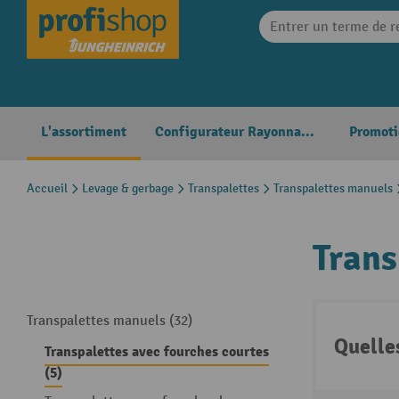
search
Skip to main navigation
L'assortiment
Configurateur Rayonnages
Promoti
Accueil
Levage & gerbage
Transpalettes
Transpalettes manuels
Trans
Transpalettes manuels (32)
Quelle
Transpalettes avec fourches courtes
(5)