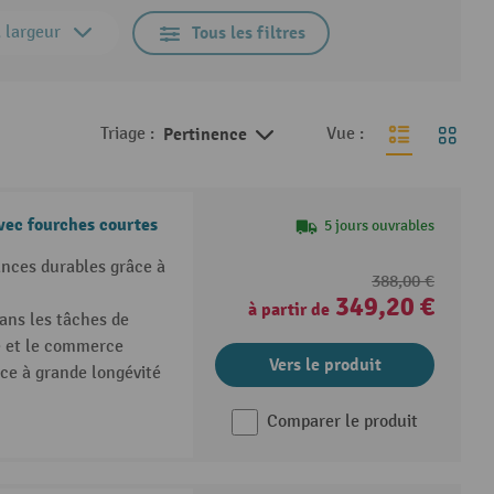
 largeur
Tous les filtres
Triage :
Pertinence
Vue :
vec fourches courtes
5 jours ouvrables
ances durables grâce à
388,00 €
349,20 €
à partir de
ans les tâches de
ie et le commerce
Vers le produit
e à grande longévité
Comparer le produit