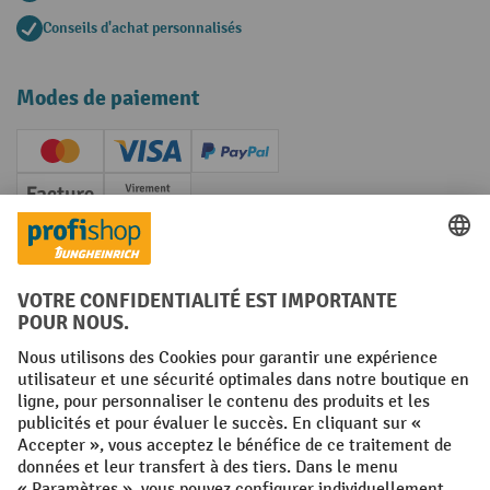
Conseils d'achat personnalisés
Modes de paiement
Creditcard (Master)
Creditcard (Visa)
PayPal
Facture
Paiement anticipé
Réseaux sociaux
Facebook
YouTube
LinkedIn
Instagram
Conditions générales
Mentions légales
Protection des Données
Politique de cookies