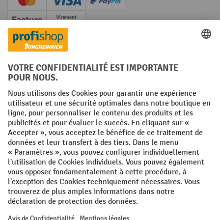
Creditcard (Master)
Creditcard (Visa)
PayPal
Facture
Paiement anticipé
Réseaux sociaux
Facebook
YouTube
LinkedIn
Instagram
Conditions générales
Mentions légales
Protection des Données
Politique de cookies
All prices excl. VAT plus
shipping costs
and possible delivery charges,
if not stated otherwise.
¹ La remise est valable jusqu'à épuisement des stocks. La remise ne
s'applique pas aux prix spéciaux. Il n'est pas possible de le combiner
avec d'autres réductions en pourcentage ou bons de réduction. | ² Une