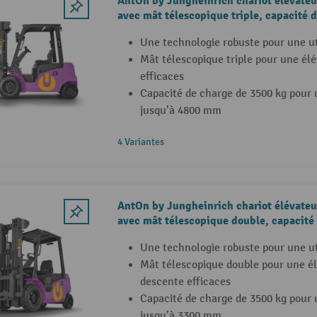
AntOn by Jungheinrich chariot élévateu
avec mât télescopique triple, capacité d
cabine intempéries ECO, chargeur exter
Une technologie robuste pour une ut
Mât télescopique triple pour une él
efficaces
Capacité de charge de 3500 kg pour 
jusqu’à 4800 mm
4 Variantes
AntOn by Jungheinrich chariot élévateu
avec mât télescopique double, capacité 
chargeur externe inclus
Une technologie robuste pour une ut
Mât télescopique double pour une él
descente efficaces
Capacité de charge de 3500 kg pour 
jusqu’à 3300 mm