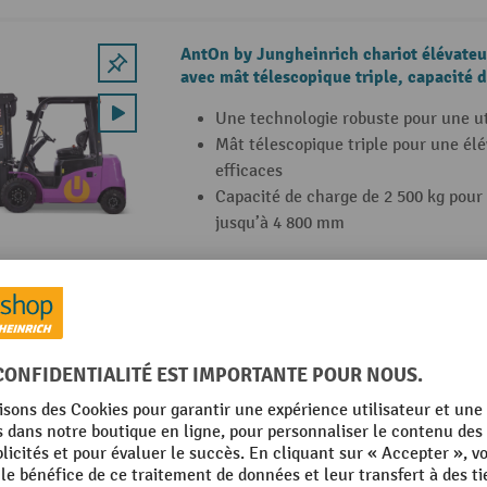
AntOn by Jungheinrich chariot élévateu
avec mât télescopique triple, capacité d
cabine intempéries ECO
Une technologie robuste pour une ut
Mât télescopique triple pour une él
efficaces
Capacité de charge de 2 500 kg pour
jusqu’à 4 800 mm
4 Variantes
AntOn by Jungheinrich chariot élévateu
avec mât télescopique triple, capacité d
Cabine intempéries ECO
Une technologie robuste pour une ut
Mât télescopique triple pour une él
efficaces