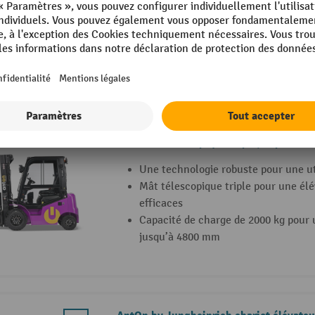
Capacité de charge de 3 000 kg pour
jusqu’à 4 800 mm
4 Variantes
AntOn by Jungheinrich chariot élévateu
avec mât télescopique triple, capacité d
cabine intempéries Comfort
Une technologie robuste pour une ut
Mât télescopique triple pour une él
efficaces
Capacité de charge de 2000 kg pour 
jusqu’à 4800 mm