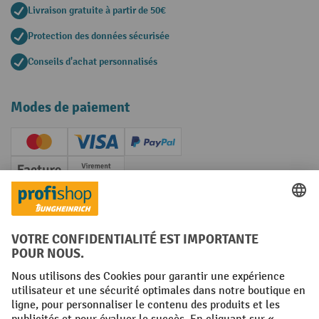
Livraison gratuite à partir de 50€
Protection des données sécurisée
Conseils d'achat personnalisés
Modes de paiement
Creditcard (Master)
Creditcard (Visa)
PayPal
Facture
Paiement anticipé
Réseaux sociaux
Facebook
YouTube
LinkedIn
Instagram