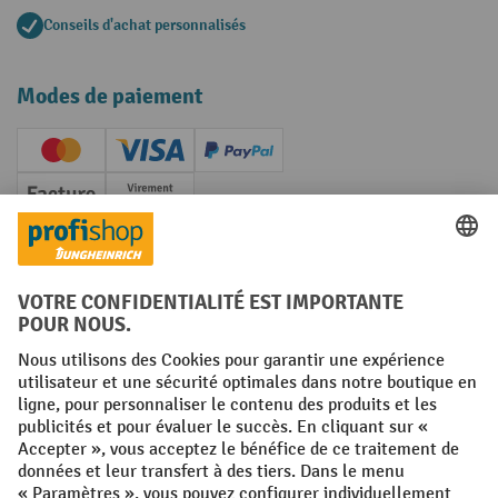
Conseils d'achat personnalisés
Modes de paiement
Creditcard (Master)
Creditcard (Visa)
PayPal
Facture
Paiement anticipé
Réseaux sociaux
Facebook
YouTube
LinkedIn
Instagram
Conditions générales
Mentions légales
Protection des Données
Politique de cookies