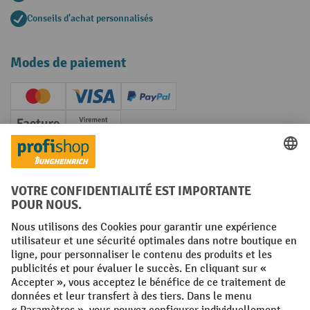
Conseils d'achat personnalisés
Modes de paiement
Creditcard (Master)
Creditcard (Visa)
PayPal
Facture
Paiement anticipé
Réseaux sociaux
Facebook
YouTube
LinkedIn
Instagram
Conditions générales
Mentions légales
Protection des Données
Politique de cookies