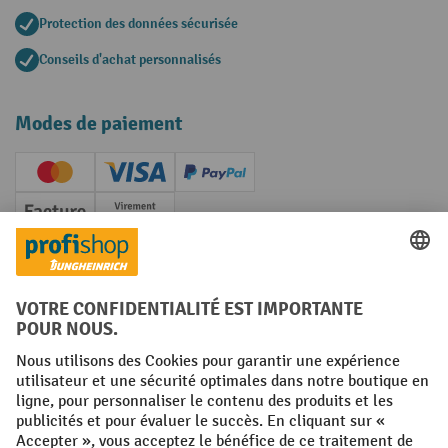
Protection des données sécurisée
Conseils d'achat personnalisés
Modes de paiement
Creditcard (Master)
Creditcard (Visa)
PayPal
Facture
Paiement anticipé
Réseaux sociaux
Facebook
YouTube
LinkedIn
Instagram
Conditions générales
Mentions légales