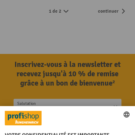
1 de 2
continuer
Inscrivez-vous à la newsletter et
recevez jusqu'à 10 % de remise
grâce à un bon de bienvenue²
Salutation
Nom de famille