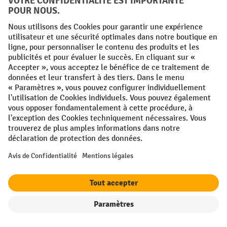
Adresse e-mail
S'inscrire maintenant
En cliquant sur "S'inscrire", vous acceptez de recevoir des
publicités de Jungheinrich PROFISHOP sous forme de
newsletters.
Plus d'informations sur le traitement des données pour la
newsletter
ici
.
Les Top Ventes
Informations
Filtre
Triage