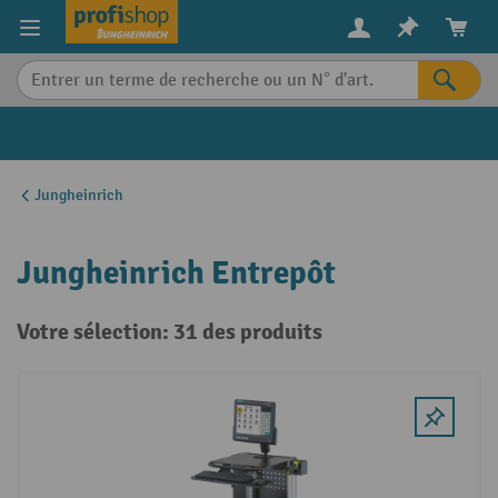
in content
Jungheinrich
Jungheinrich Entrepôt
Votre sélection: 31 des produits