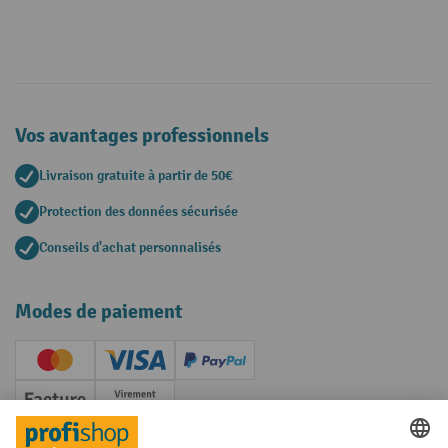
Vos avantages professionnels
Livraison gratuite à partir de 50€
Protection des données sécurisée
Conseils d'achat personnalisés
Modes de paiement
Creditcard (Master)
Creditcard (Visa)
PayPal
Facture
Paiement anticipé