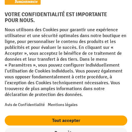
Réseaux sociaux
Facebook
YouTube
LinkedIn
Instagram
Conditions générales
Mentions légales
Protection des Données
Politique de cookies
All prices excl. VAT plus
shipping costs
and possible delivery charges,
if not stated otherwise.
¹ La remise est valable jusqu'à épuisement des stocks. La remise ne
s'applique pas aux prix spéciaux. Il n'est pas possible de le combiner
avec d'autres réductions en pourcentage ou bons de réduction. | ² Une
réduction unique est offerte lors de la première inscription à la
newsletter. Le bon, valable 10 jours, peut être utilisé en ligne pour
toute commande d'un montant net minimum de 250 €. Le pourcentage
de remise varie selon la catégorie de produits, pouvant atteindre
jusqu'à 10 %. Les transpalettes électriques, les gerbeurs électriques,