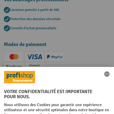
Livraison gratuite à partir de 50€
Protection des données sécurisée
Conseils d'achat personnalisés
Modes de paiement
Creditcard (Master)
Creditcard (Visa)
PayPal
Facture
Paiement anticipé
Réseaux sociaux
Facebook
YouTube
LinkedIn
Instagram