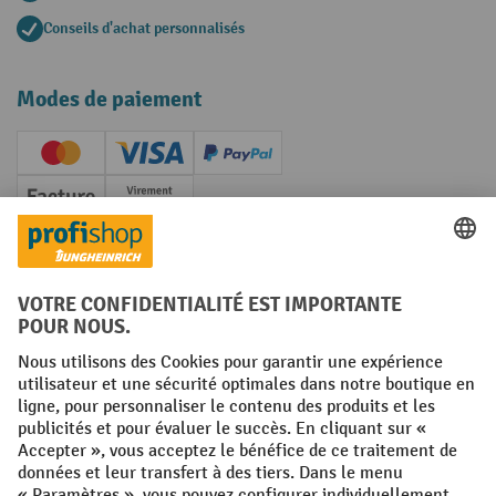
Conseils d'achat personnalisés
Modes de paiement
Creditcard (Master)
Creditcard (Visa)
PayPal
Facture
Paiement anticipé
Réseaux sociaux
Facebook
YouTube
LinkedIn
Instagram
Conditions générales
Mentions légales
Protection des Données
Politique de cookies