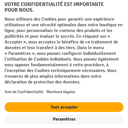
Conditions générales
Mentions légales
Protection des Données
Politique de cookies
All prices excl. VAT plus
shipping costs
and possible delivery charges,
if not stated otherwise.
¹ La remise est valable jusqu'à épuisement des stocks. La remise ne
s'applique pas aux prix spéciaux. Il n'est pas possible de le combiner
avec d'autres réductions en pourcentage ou bons de réduction. | ² Une
réduction unique est offerte lors de la première inscription à la
newsletter. Le bon, valable 10 jours, peut être utilisé en ligne pour
toute commande d'un montant net minimum de 250 €. Le pourcentage
de remise varie selon la catégorie de produits, pouvant atteindre
jusqu'à 10 %. Les transpalettes électriques, les gerbeurs électriques,
les chariots élévateurs électriques et l'outillage sont exclus de cette
offre. Cette réduction ne peut pas être cumulée avec d'autres remises
ou bons d'achat.