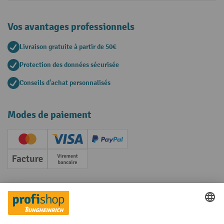
Vos avantages professionnels
Livraison gratuite à partir de 50€
Protection des données sécurisée
Conseils d'achat personnalisés
Modes de paiement
Creditcard (Master)
Creditcard (Visa)
PayPal
Facture
Paiement anticipé
Réseaux sociaux
Facebook
YouTube
LinkedIn
Instagram