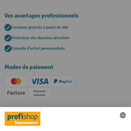
Vos avantages professionnels
Livraison gratuite à partir de 50€
Protection des données sécurisée
Conseils d'achat personnalisés
Modes de paiement
Creditcard (Master)
Creditcard (Visa)
PayPal
Facture
Paiement anticipé
Réseaux sociaux
Facebook
YouTube
LinkedIn
Instagram