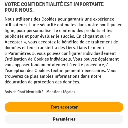
Conditions générales
Mentions légales
Protection des Données
Politique de cookies
All prices excl. VAT plus
shipping costs
and possible delivery charges,
if not stated otherwise.
¹ La remise est valable jusqu'à épuisement des stocks. La remise ne
s'applique pas aux prix spéciaux. Il n'est pas possible de le combiner
avec d'autres réductions en pourcentage ou bons de réduction. | ² Une
réduction unique est offerte lors de la première inscription à la
newsletter. Le bon, valable 10 jours, peut être utilisé en ligne pour
toute commande d'un montant net minimum de 250 €. Le pourcentage
de remise varie selon la catégorie de produits, pouvant atteindre
jusqu'à 10 %. Les transpalettes électriques, les gerbeurs électriques,
les chariots élévateurs électriques et l'outillage sont exclus de cette
offre. Cette réduction ne peut pas être cumulée avec d'autres remises
ou bons d'achat.