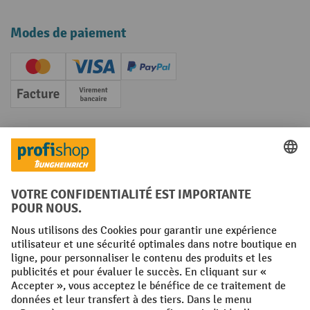
Modes de paiement
Creditcard (Master)
Creditcard (Visa)
PayPal
Facture
Paiement anticipé
Réseaux sociaux
Facebook
YouTube
LinkedIn
Instagram
Conditions générales
Mentions légales
Protection des Données
Politique de cookies
All prices excl. VAT plus
shipping costs
and possible delivery charges,