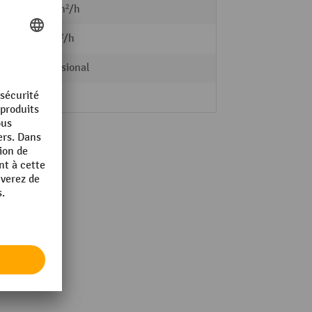
ique
1360 m²/h
que
680 m²/h
Professional
he
6 l