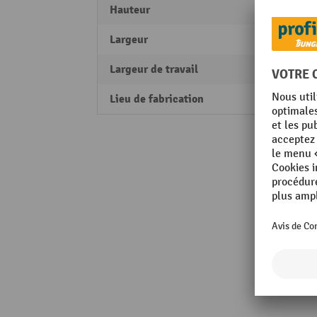
Hauteur
400 
Largeur
425 
Largeur de travail
340 
Lieu de fabrication
Made 