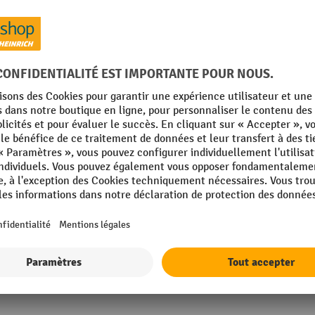
mm
Rendement par surface théor
mm
Rendement surfacique prati
mm
Rubrique
in Europe
Volume de la cuve, eau fraîc
Afficher tous les détails techniques