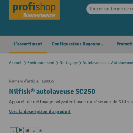
search
Skip to main navigation
L'assortiment
Configurateur Rayonnages
Promoti
Accueil
Environnement
Nettoyage
Autolaveuses
Autolaveuse
Numéro d'article :
198035
Nilfisk® autolaveuse SC250
Appareil de nettoyage polyvalent avec un réservoir de 6 litr
Vers la description du produit