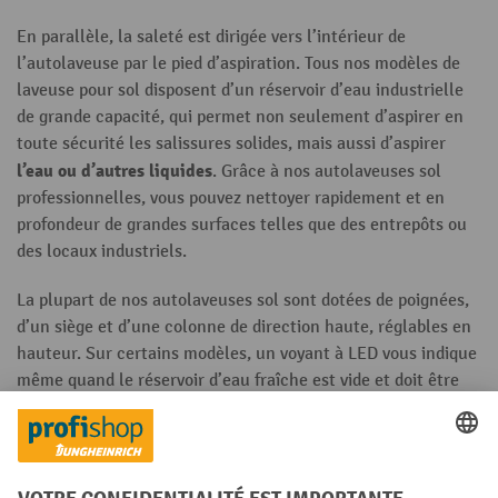
En parallèle, la saleté est dirigée vers l’intérieur de
l’autolaveuse par le pied d’aspiration. Tous nos modèles de
laveuse pour sol disposent d’un réservoir d’eau industrielle
de grande capacité, qui permet non seulement d’aspirer en
toute sécurité les salissures solides, mais aussi d’aspirer
l’eau ou d’autres liquides
. Grâce à nos autolaveuses sol
professionnelles, vous pouvez nettoyer rapidement et en
profondeur de grandes surfaces telles que des entrepôts ou
des locaux industriels.
La plupart de nos autolaveuses sol sont dotées de poignées,
d’un siège et d’une colonne de direction haute, réglables en
hauteur. Sur certains modèles, un voyant à LED vous indique
même quand le réservoir d’eau fraîche est vide et doit être
rempli. Les roues des laveuses sol sont fabriquées en
se
polyuréthane (PE) résistant, ce qui leur permet de
déplacer silencieusement et facilement, sans laisser de
traces d’usure
.