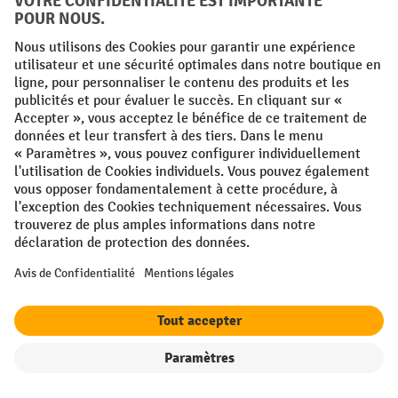
1. Exploiter efficacement les avantages
d’une autolaveuse en fonctionnement
En tant qu’appareils de
nettoyage polyvalents
destinés à des
applications
professionnelles, nos
autolaveuses offrent
de nombreux
avantages :
L’autolaveuse
plusieurs
exécute
fonctions de nettoyage en une seule fois
, ce qui permet
Filtre
Triage
de gagner du temps lors du nettoyage des surfaces.