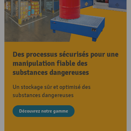
Des processus sécurisés pour une
manipulation fiable des
substances dangereuses
Un stockage sûr et optimisé des
substances dangereuses
Découvrez notre gamme