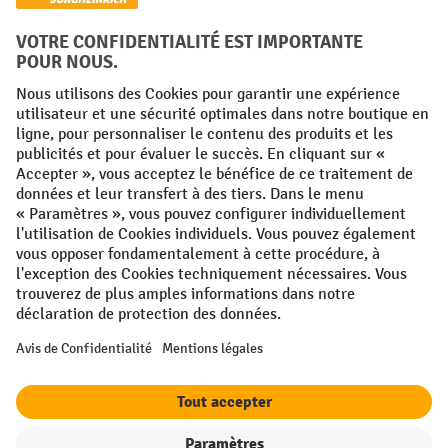
Réseaux sociaux
Facebook
YouTube
LinkedIn
Instagram
Conditions générales
Mentions légales
Protection des Données
Politique de cookies
All prices excl. VAT plus
shipping costs
and possible delivery charges,
if not stated otherwise.
¹ La remise est valable jusqu'à épuisement des stocks. La remise ne
s'applique pas aux prix spéciaux. Il n'est pas possible de le combiner
avec d'autres réductions en pourcentage ou bons de réduction. | ² Une
réduction unique est offerte lors de la première inscription à la
newsletter. Le bon, valable 10 jours, peut être utilisé en ligne pour
toute commande d'un montant net minimum de 250 €. Le pourcentage
de remise varie selon la catégorie de produits, pouvant atteindre
jusqu'à 10 %. Les transpalettes électriques, les gerbeurs électriques,