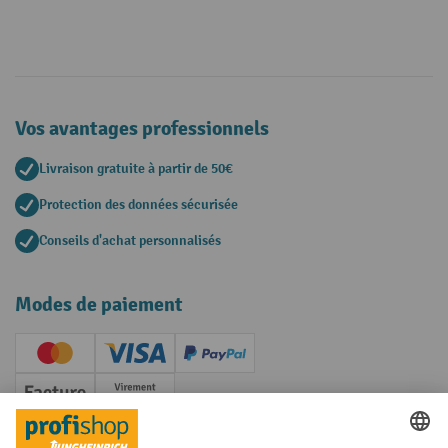
Vos avantages professionnels
Livraison gratuite à partir de 50€
Protection des données sécurisée
Conseils d'achat personnalisés
Modes de paiement
Creditcard (Master)
Creditcard (Visa)
PayPal
Facture
Paiement anticipé