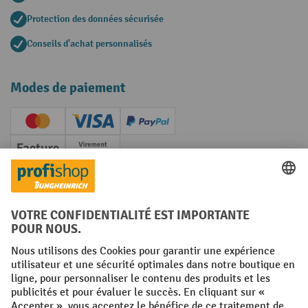
Protection des données sécurisée
Conseils d'achat personnalisés
Modes de paiement
Creditcard (Master)
Creditcard (Visa)
PayPal
Facture
Paiement anticipé
Réseaux sociaux
Facebook
YouTube
LinkedIn
Instagram
Conditions générales
Mentions légales