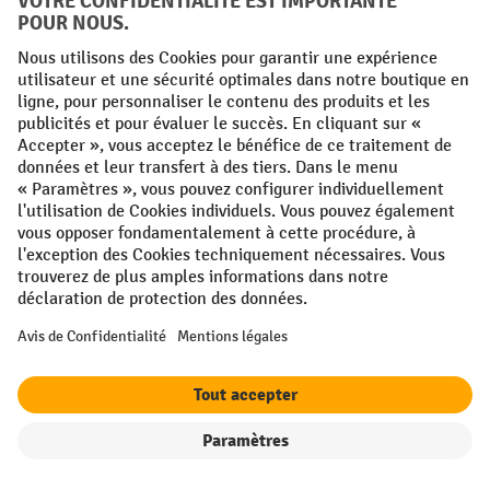
Vos avantages professionnels
Livraison gratuite à partir de 50€
Protection des données sécurisée
Conseils d'achat personnalisés
Modes de paiement
Creditcard (Master)
Creditcard (Visa)
PayPal
Facture
Paiement anticipé
Réseaux sociaux
Facebook
YouTube
LinkedIn
Instagram
Filtre
Triage