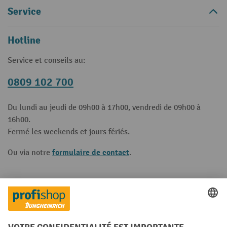
Service
Hotline
Service et conseils au:
0809 102 700
Du lundi au jeudi de 09h00 à 17h00, vendredi de 09h00 à
16h00.
Fermé les weekends et jours fériés.
formulaire de contact
Ou via notre
.