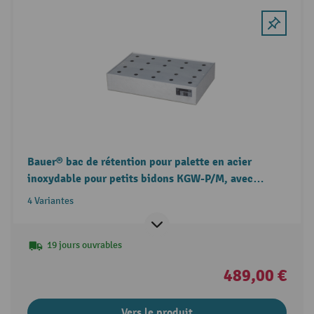
Bauer® bac de rétention pour palette en acier
inoxydable pour petits bidons KGW-P/M, avec
plaque perforée
4 Variantes
19 jours ouvrables
489,00 €
Vers le produit