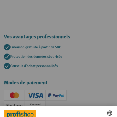
Vos avantages professionnels
Livraison gratuite à partir de 50€
Protection des données sécurisée
Conseils d'achat personnalisés
Modes de paiement
Creditcard (Master)
Creditcard (Visa)
PayPal
Facture
Paiement anticipé