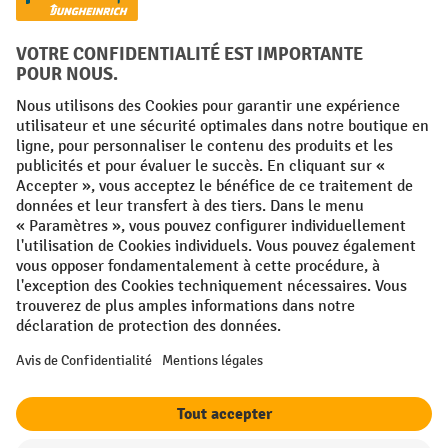
Réseaux sociaux
Facebook
YouTube
LinkedIn
Instagram
Conditions générales
Mentions légales
Protection des Données
Politique de cookies
All prices excl. VAT plus
shipping costs
and possible delivery charges,
if not stated otherwise.
¹ La remise est valable jusqu'à épuisement des stocks. La remise ne
s'applique pas aux prix spéciaux. Il n'est pas possible de le combiner
avec d'autres réductions en pourcentage ou bons de réduction. | ² Une
réduction unique est offerte lors de la première inscription à la
newsletter. Le bon, valable 10 jours, peut être utilisé en ligne pour
toute commande d'un montant net minimum de 250 €. Le pourcentage
de remise varie selon la catégorie de produits, pouvant atteindre