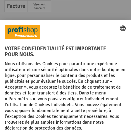
Facture
Paiement anticipé
Réseaux sociaux
Facebook
YouTube
LinkedIn
Instagram
Conditions générales
Mentions légales
Protection des Données
Politique de cookies
All prices excl. VAT plus
shipping costs
and possible delivery charges,
if not stated otherwise.
¹ La remise est valable jusqu'à épuisement des stocks. La remise ne
s'applique pas aux prix spéciaux. Il n'est pas possible de le combiner
avec d'autres réductions en pourcentage ou bons de réduction. | ² Une
réduction unique est offerte lors de la première inscription à la