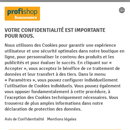
Réseaux sociaux
Facebook
YouTube
LinkedIn
Instagram
Conditions générales
Mentions légales
Protection des Données
Politique de cookies
All prices excl. VAT plus
shipping costs
and possible delivery charges,
if not stated otherwise.
¹ La remise est valable jusqu'à épuisement des stocks. La remise ne
s'applique pas aux prix spéciaux. Il n'est pas possible de le combiner
avec d'autres réductions en pourcentage ou bons de réduction. | ² Une
réduction unique est offerte lors de la première inscription à la
newsletter. Le bon, valable 10 jours, peut être utilisé en ligne pour
toute commande d'un montant net minimum de 250 €. Le pourcentage
de remise varie selon la catégorie de produits, pouvant atteindre