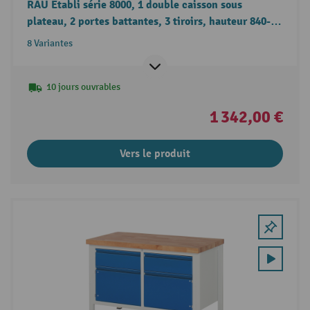
RAU Établi série 8000, 1 double caisson sous
plateau, 2 portes battantes, 3 tiroirs, hauteur 840-
1 040 mm
8 Variantes
10 jours ouvrables
1 342,00 €
Vers le produit