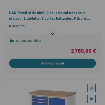
RAU Établi série 8000, 2 doubles caissons sous
plateau, 1 tablette, 2 portes battantes, 8 tiroirs,
hauteur 840-1 040 mm
8 Variantes
10 jours ouvrables
2 789,00 €
Vers le produit