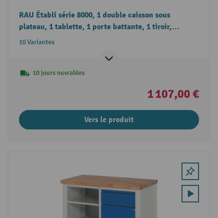
RAU Établi série 8000, 1 double caisson sous
plateau, 1 tablette, 1 porte battante, 1 tiroir,
hauteur 840-1 040 mm
10 Variantes
10 jours ouvrables
1 107,00 €
Vers le produit