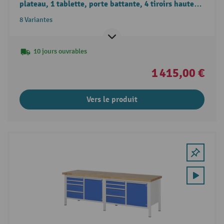
plateau, 1 tablette, porte battante, 4 tiroirs hauteur
840-1 040 mm
8 Variantes
10 jours ouvrables
1 415,00 €
Vers le produit