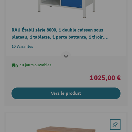
RAU Établi série 8000, 1 double caisson sous
plateau, 1 tablette, 1 porte battante, 1 tiroir,
hauteur 840 mm
10 Variantes
10 jours ouvrables
1 025,00 €
Vers le produit