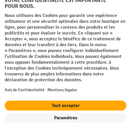
Établi universel
Filtre
Triage