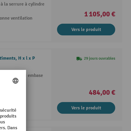
 la serrure à cylindre
1 105,00 €
onne ventilation
Vers le produit
iments, H x l x P
29 jours ouvrables
ombrante avec embase
solide, avec
484,00 €
és
Vers le produit