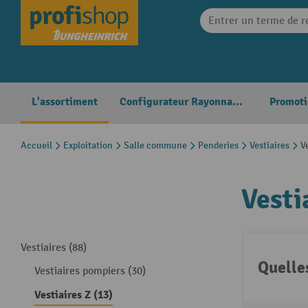
search
Skip to main navigation
L'assortiment
Configurateur Rayonnages
Promoti
Accueil
Exploitation
Salle commune
Penderies
Vestiaires
V
Vesti
Vestiaires (88)
Quelle
Vestiaires pompiers (30)
Vestiaires Z (13)