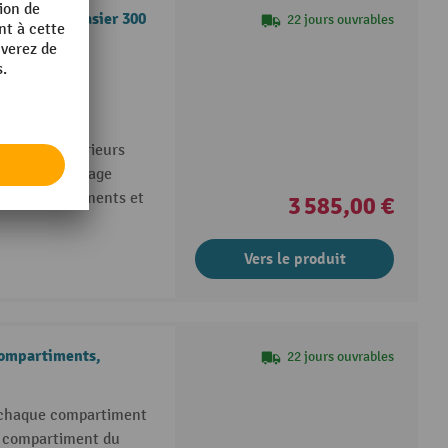
largeur de casier 300
22 jours ouvrables
personnes
eint avec un
anfreins intérieurs
ité, un nettoyage
table des vêtements et
3 585,00 €
Vers le produit
compartiments,
22 jours ouvrables
(chaque compartiment
Z, compartiment du