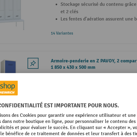
Stockage sécurisé du contenu grâce à
et 2 clés
Les fentes d’aération assurent une b
14 Variantes
Armoire-penderie en Z PAVOY, 2 compart
1 850 x 430 x 500 mm
Armoire-penderie Z PAVOY peu enc
Construction en tôle d’acier soudée 
revêtement par poudrage
Serrure à cylindre robuste avec 2 cl
24 Variantes