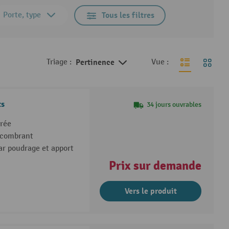
Porte, type
Tous les filtres
Triage :
Pertinence
Vue :
ts
34 jours ouvrables
arée
ncombrant
par poudrage et apport
Prix sur demande
Vers le produit