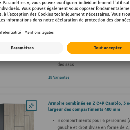
Casier Z C+P Cambio, 4 compartiments, 
mm
Compartiments divisés en Z pour 8 
Corps galvanisé par électrolyse et p
revêtement au four de haute qualité
Profilés latéraux fermés avec des ch
d'environ 54° pour une grande stabil
intérieur facile et un retrait confor
des sacs
19 Variantes
Armoire combinée en Z C+P Cambio, 3 
largeur des compartiments 400 mm
3 compartiments pour 6 personnes 
gauche et droit divisé en forme de 