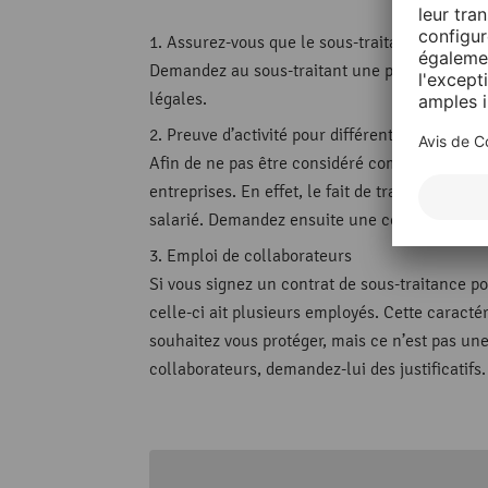
Assurez-vous que le sous-traitant soit bie
Demandez au sous-traitant une preuve de son i
légales.
Preuve d’activité pour différents donneurs d
Afin de ne pas être considéré comme un faux in
entreprises. En effet, le fait de travailler po
salarié. Demandez ensuite une confirmation au
Emploi de collaborateurs
Si vous signez un contrat de sous-traitance p
celle-ci ait plusieurs employés. Cette caracté
souhaitez vous protéger, mais ce n’est pas une
collaborateurs, demandez-lui des justificatifs.