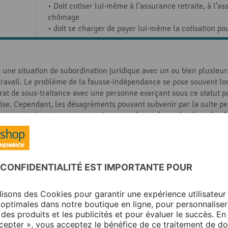
• Doit cotiser lui-même à l’assurance retraite, à l’
chômage
• doit se charger de payer lui-même la cotisation po
s une situation de subordination juridique avec un ou bien plusieurs
travail. Le problème de la fausse-indépendance se pose souvent lo
trat de sous-traitance avec une personne exerçant sous ce statut p
ise. Cependant, les désagréments pouvant subvenir par la suite pe
ut encourir des risques comme des
amendes et des cotisations de sé
emprisonnement
.
s-traitant devienne un faux indépend
n faux indépendant, vous devez, en tant qu’entrepreneur principal,
s en France, veillez à suivre ces recommandations :