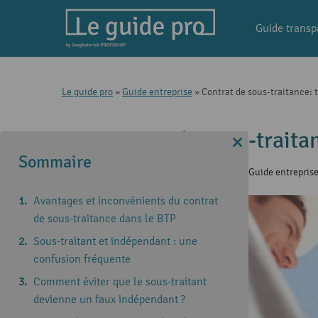
Guide transp
Le guide pro
»
Guide entreprise
»
Contrat de sous-traitance: 
Contrat de sous-traita
Sommaire
13 Sep 2023
|
Gestion de chantier
,
Guide entrepris
Avantages et inconvénients du contrat
de sous-traitance dans le BTP
Sous-traitant et indépendant : une
confusion fréquente
Comment éviter que le sous-traitant
devienne un faux indépendant ?