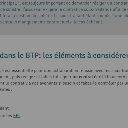
rincipal, il est toujours important de demander rédiger un contra
 de sinistre, l’assureur exigera le contrat de sous-traitance afin de
ilitera la gestion du sinistre. Le sous-traitant étant soumis à une ob
ventuels manquements contractuels, le cas échéant.
dans le BTP: les éléments à considére
gé est essentielle pour une collaboration réussie avec les sous-tr
dant, puis rédigez et faites-lui signer
un contrat écrit
. Un accord o
t le contrat via des avenants si besoin et faites-le contrôler par u
antes :
itant,
 que les
EPI
,