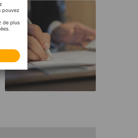
nt
de