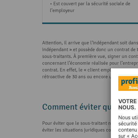
• Est couvert par la sécurité sociale de
l’employeur
Attention, il arrive que l’indépendant soit dan
indépendant » et possède donc un contrat de 
sous-traitants. À première vue, signer un con
concernant l’économie réalisée pour l’entrepr
contrat. En effet, le « client employeur » pe
rétroactive de 30 ans ou encore un potentiel
Comment éviter que le sou
Pour éviter que le sous-traitant ne devienne u
éviter les situations juridiques contraignante