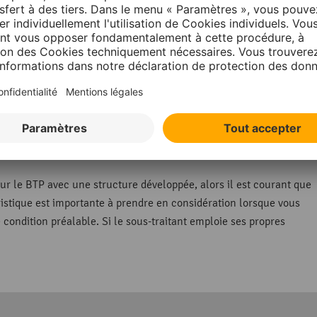
n immatriculé au Registre du Commerce et des Sociétés
mmatriculation afin de garantir que ses conditions de travail soie
’ordre
dépendant, le sous-traitant doit travailler pour différentes
ur un seul donneur d’ordre est une caractéristique typique du statut 
x différentes entreprises.
our le BTP avec une structure développée, alors il est courant que
ristique est importante à prendre en considération lorsque vous
 condition préalable. Si le sous-traitant emploie ses propres