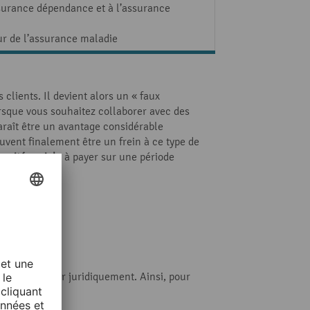
assurance dépendance et à l’assurance
ur de l’assurance maladie
 clients. Il devient alors un « faux
rsque vous souhaitez collaborer avec des
araît être un avantage considérable
uvent finalement être un frein à ce type de
curité sociale
à payer sur une période
ant ?
 vous protéger juridiquement. Ainsi, pour