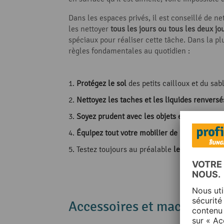
Dans les espaces privés, il est conseillé de ne
les nettoyer
tous
les jours ou tous les deux jo
spéciaux pour réaliser cette tâche. Dans la p
règles fondamentales au quotidien :
Protégez le sol
des petits cailloux et du sab
Nettoyez les taches et les liquides renversé
Soyez
prudent avec les objets
et
les liquide
Équipez tout votre
mobilier
de patins en feu
Testez toujours au préalable
les nouveaux p
Accessoires et machines p