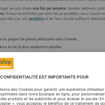
ttoyer les sols vinyle
une fois par semaine
. Dansles bâtiments publ
urs
. Si vous ne sollicitez pas votre sol au quotidien, vous n’aurez
lupart des cas, une
serpillère
et de l’eau chaude suffisent. Néanmoin
le en plaçant de grands paillassons dans l’entrée.
s
sur le sol le plus rapidement possible.
s
très chauds ou brûlants
. Les braises ou la cire chaude provoque
tre destinés à protéger les sols
, en les collant ou en les clouant a
roduits de nettoyage en les appliquant sur une zone peu visible
du
our nettoyer un sol en PVC