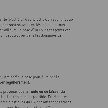
tante
(c’est-à-dire sans colle), en sachant que
aces sont souvent collés, ce qui permet
r ailleurs, la pose d’un PVC sans joints est
’on peut trouver dans les domaines de
r juste après la pose pour éliminer la
aver régulièrement
.
ns provenant de la route ou de laisser du
 le plus rapidement possible. En effet, les
ières plastiques du PVC et laisser des traces
e l’aspect terne d’un sol en PVC.