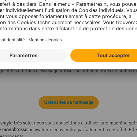
 puissants ni d’accessoires spéciaux pour nettoyer un sol en vinyl
age et les chiffons d’essuyage utilisés soient constitués de matéria
Ustensiles de nettoyage
vinyle très sale
, nous vous conseillons d’utiliser une machine qui
e
monobrosse
polyvalente conviendra parfaitement à cet effet. Elle
respondants.