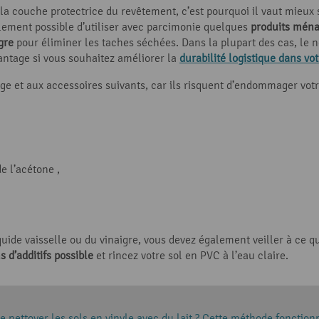
 couche protectrice du revêtement, c’est pourquoi il vaut mieux 
galement possible d’utiliser avec parcimonie quelques
produits ménag
gre
pour éliminer les taches séchées. Dans la plupart des cas, le ne
vantage si vous souhaitez améliorer la
durabilité logistique dans vo
ge et aux accessoires suivants, car ils risquent d’endommager votre
 l’acétone ,
iquide vaisselle ou du vinaigre, vous devez également veiller à ce q
s d’additifs possible
et rincez votre sol en PVC à l’eau claire.
e nettoyer les sols en vinyle avec du lait ? Cette méthode fonctio