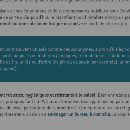
raison de ses émanations et de ses composants nuisibles pour l’env
e sorte qu’aujourd’hui, le plastifiant nocif phtalate n’est plus pr
nnent aucune substance toxique ou nocive
et sont, de plus en plus
m sont souvent utilisés comme des synonymes, alors qu’il s’agit d
 sont composés de matières plastiques, le linoléum est fabriqué à
ile de lin, la résine d’arbre (de pin ou de sapin, par exemple), la far
 support).
sont robustes, hygiéniques et résistants à la saleté
. Bien entretenus
 pratiques font du PVC une alternative très appréciée au parquet e
des de pose, permettant de reproduire à s’y méprendre les carrelag
r agrémenter un salon ou
aménager un bureau à domicile
. Si vous 