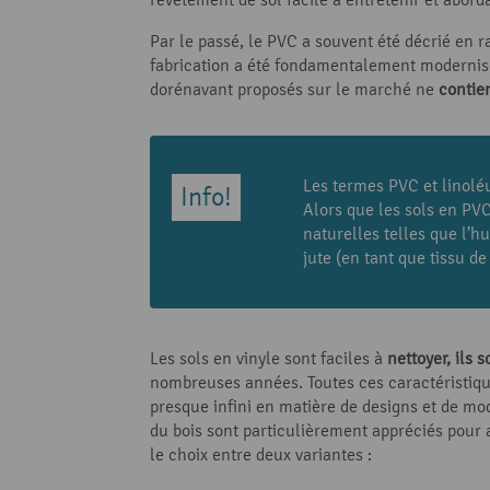
Par le passé, le PVC a souvent été décrié en 
fabrication a été fondamentalement modernisé d
dorénavant proposés sur le marché ne
contie
Les termes PVC et linoléu
Alors que les sols en PVC
naturelles telles que l’hu
jute (en tant que tissu de
Les sols en vinyle sont faciles à
nettoyer, ils 
nombreuses années. Toutes ces caractéristiques
presque infini en matière de designs et de mo
du bois sont particulièrement appréciés pou
le choix entre deux variantes :