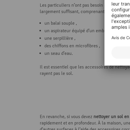
Les particuliers n’ont pas besoin d’appareils
largement suffisant, comprenant :
un balai souple ,
un aspirateur équipé d’un embout brosse ,
une serpillière ,
des chiffons en microfibres ,
un seau d’eau.
Il est essentiel que les accessoires de nettoy
rayent pas le sol.
En revanche, si vous devez
nettoyer un sol en 
rapidement et en profondeur. À la maison, un
d’autres surfaces à l’aide des accessoires cor