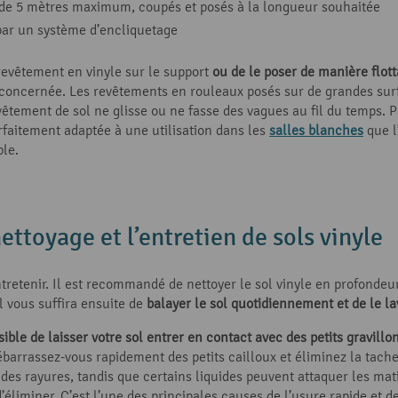
de 5 mètres maximum, coupés et posés à la longueur souhaitée
 par un système d’encliquetage
revêtement en vinyle sur le support
ou de le poser de manière flot
 concernée. Les revêtements en rouleaux posés sur de grandes surf
vêtement de sol ne glisse ou ne fasse des vagues au fil du temps. Pa
rfaitement adaptée à une utilisation dans les
salles blanches
que l
ple.
nettoyage et l’entretien de sols vinyle
ntretenir. Il est recommandé de nettoyer le sol vinyle en profondeu
l vous suffira ensuite de
balayer le sol
quotidiennement et de le l
sible
de
laisser votre sol entrer en contact avec
des
petits gravillo
ébarrassez-vous rapidement des petits cailloux et éliminez la tache
des rayures, tandis que certains liquides peuvent attaquer les mat
 d’éliminer. C’est l’une des principales causes de l’usure rapide et d