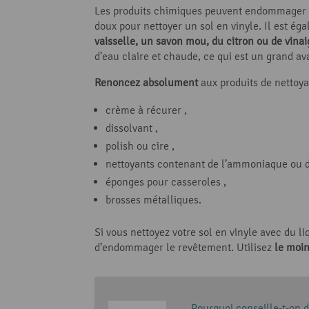
Les produits chimiques peuvent endommager la
doux pour nettoyer un sol en vinyle. Il est é
vaisselle, un savon mou, du citron ou de vinai
d’eau claire et chaude, ce qui est un grand a
Renoncez absolument
aux produits de nettoya
crème à récurer ,
dissolvant ,
polish ou cire ,
nettoyants contenant de l’ammoniaque ou de
éponges pour casseroles ,
brosses métalliques.
Si vous nettoyez votre sol en vinyle avec du l
d’endommager le revêtement. Utilisez
le moin
Pourquoi conseille-t-on d