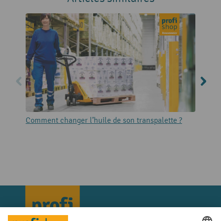
Comment changer l’huile de son transpalette ?
L
d